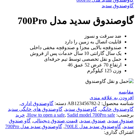
گاوصندوق سدید
گاوصندوق سدید مدل 700Pro
ضد سرقت و نسوز
قابلیت اتصال به زمین را دارد
صندوقچه بالایی مجزا و صندوقچه مخفی داخلی
یک سال گارانتی 10 سال خدمات پس از فروش
حمل و نقل تخصصی توسط تیم حرفه‌ای
ارتفاع 70 عرض 52 عمق 46
وزن 125 کیلوگرم
مقايسه
افزودن به علاقه مندی
شناسه محصول:
AB123456782-2
دسته:
گاوصندوق اداری
,
گاوصندوق خانگی
,
گاوصندوق سدید
,
گاوصندوق های خانگی سدید
برچسب:
Sadid model 700Pro safe
,
How to open a safe
,
خرید
صندوق سدید
,
صندوق سدید
,
قیمت صندوق دیجیتالی
,
گاو صندوق
سدید
,
گاوصندوق سدید مدل 700LE
,
گاوصندوق سدید مدل 700Pro
اشتراک گذاری: