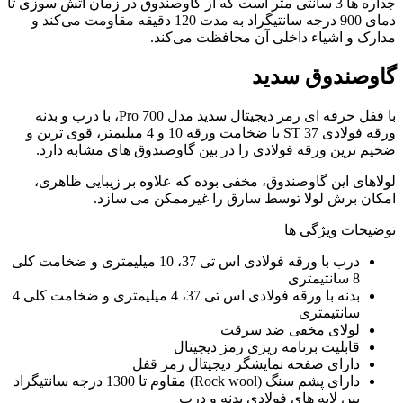
جداره ها 3 سانتی متر است که از گاوصندوق در زمان آتش سوزی تا
دمای 900 درجه سانتیگراد به مدت 120 دقیقه مقاومت می‌کند و
مدارک و اشیاء داخلی آن محافظت می‌کند.
گاوصندوق سدید
با قفل حرفه ای رمز دیجیتال سدید مدل 700 Pro، با درب و بدنه
ورقه فولادی ST 37 با ضخامت ورقه 10 و 4 میلیمتر، قوی ترین و
ضخیم ترین ورقه فولادی را در بین گاوصندوق های مشابه دارد.
لولاهای این گاوصندوق، مخفی بوده که علاوه بر زیبایی ظاهری،
امکان برش لولا توسط سارق را غیرممکن می سازد.
توضیحات ویژگی ها
درب با ورقه فولادی اس تی 37، 10 میلیمتری و ضخامت کلی
8 سانتیمتری
بدنه با ورقه فولادی اس تی 37، 4 میلیمتری و ضخامت کلی 4
سانتیمتری
لولای مخفی ضد سرقت
قابلیت برنامه ریزی رمز دیجیتال
دارای صفحه نمایشگر دیجیتال رمز قفل
دارای پشم سنگ (Rock wool) مقاوم تا 1300 درجه سانتیگراد
بین لایه های فولادی بدنه و درب