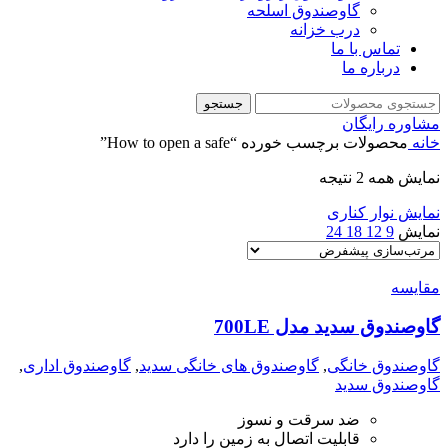
گاوصندوق اسلحه
درب خزانه
تماس با ما
درباره ما
جستجو
مشاوره رایگان
خانه
محصولات برچسب خورده “How to open a safe”
نمایش همه 2 نتیجه
نمایش نوار کناری
نمایش
9
12
18
24
مقايسه
گاوصندوق سدید مدل 700LE
گاوصندوق خانگی
,
گاوصندوق های خانگی سدید
,
گاوصندوق اداری
,
گاوصندوق سدید
ضد سرقت و نسوز
قابلیت اتصال به زمین را دارد