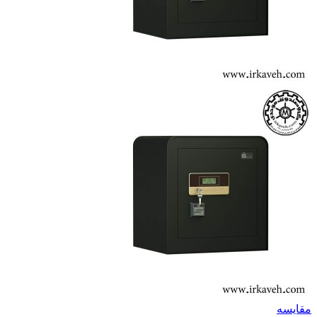
مقايسه