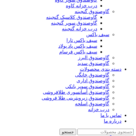
درب خزانه کاوه
گاوصندوق گنجینه
گاوصندوق کلاسیک گنجینه
گاوصندوق سوپر گنجینه
درب خزانه گنجینه
سیف باکس
سیف باکس تارا
سیف باکس پاد پولاد
سیف باکس فرسام
گاوصندوق البرز
گاوصندوق سدید
دسته بندی محصولات
گاوصندوق خانگی
گاوصندوق اداری
گاوصندوق سوپر بانکی
گاوصندوق آسانسوری طلافروشی
گاوصندوق زیرویترینی طلا فروشی
گاوصندوق اسلحه
درب خزانه
تماس با ما
درباره ما
جستجو