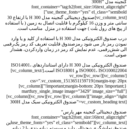
گنجینه مدل 300H”
font_container=”tag:h2|font_size:16|text_align:right”
use_theme_fonts=”yes” el_class=”semibold”]
[vc_column_text]صندوق دیجیتالی گنجینه مدل 300 H با ارتفاع 30
سانتی متر و وزن 16 کیلوگرم با قابلیت اتصال به زمین ( با استفاده
از پیچ های رول بلت ) جهت استفاده در منزل مناسب است.
درب صندوق الکترونیکی مدل 300 H با استفاده از کلید و یا وارد
نمودن رمز باز می شود رمزصندوق قابلیت تعریف کد رمز یک‌رقمی
الی شش‌رقمی، عدم نمایش کد رمز در زمان واردکردن، هشدار
صوتی است.
صندوق الکترونیکی مدل 300 H دارای استانداردهای ISO14001،
ISO9001، ISO100022004 و ISO18001 است.[/vc_column_text]
[/vc_column][/vc_row][vc_row
css=”.vc_custom_1513651159719{margin-top: 20px
!important;margin-bottom: 20px !important;}”][vc_column]
[martfury_single_image image=”3429″ image_size=”full”
image_align=”right”][/vc_column][/vc_row][vc_row][vc_column]
[vc_custom_heading text=”صندوق الکترونیکی سبک مدل 300H
صندوق دیجیتالی گنجینه مهر پارس”
font_container=”tag:h2|font_size:16|text_align:right”
use_theme_fonts=”yes” el_class=”semibold”][vc_column_text]این
صندوق نمایشگری دیجیتالی دارد و سیستم زبانه بندی با 2 زبانه