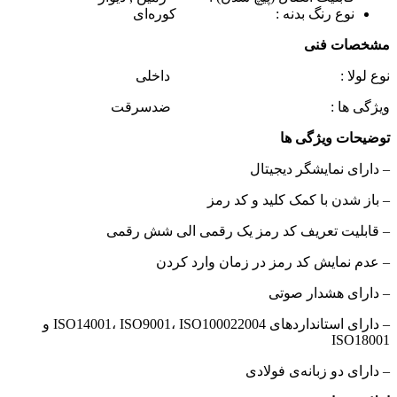
نوع رنگ بدنه : کوره‌ای
مشخصات فنی
نوع لولا : داخلی
ویژگی ها : ضدسرقت
توضیحات ویژگی ها
– دارای نمایشگر دیجیتال
– باز شدن با کمک کلید و کد رمز
– قابلیت تعریف کد رمز یک رقمی الی شش رقمی
– عدم نمایش کد رمز در زمان وارد کردن
– دارای هشدار صوتی
– دارای استانداردهای ISO14001، ISO9001، ISO100022004 و
ISO18001
– دارای دو زبانه‌ی فولادی