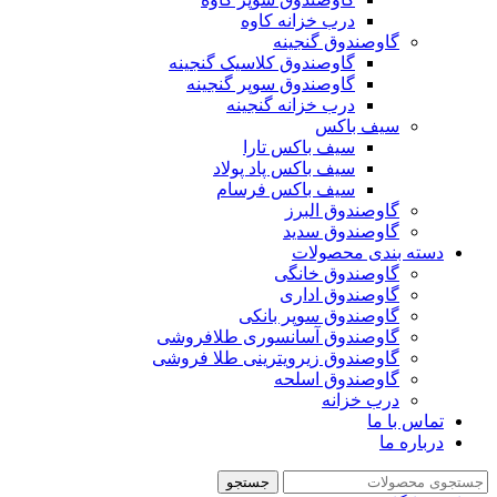
درب خزانه کاوه
گاوصندوق گنجینه
گاوصندوق کلاسیک گنجینه
گاوصندوق سوپر گنجینه
درب خزانه گنجینه
سیف باکس
سیف باکس تارا
سیف باکس پاد پولاد
سیف باکس فرسام
گاوصندوق البرز
گاوصندوق سدید
دسته بندی محصولات
گاوصندوق خانگی
گاوصندوق اداری
گاوصندوق سوپر بانکی
گاوصندوق آسانسوری طلافروشی
گاوصندوق زیرویترینی طلا فروشی
گاوصندوق اسلحه
درب خزانه
تماس با ما
درباره ما
جستجو