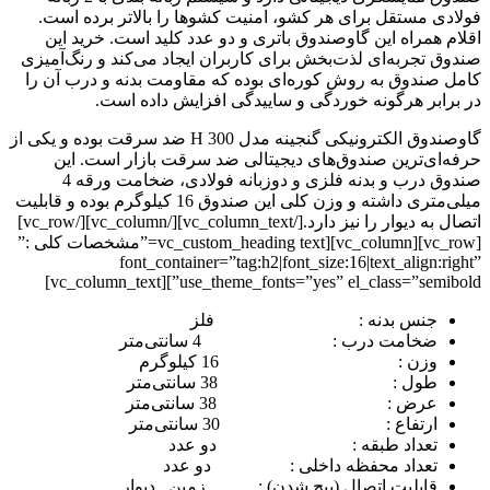
فولادی مستقل برای هر کشو، امنیت کشوها را بالاتر برده است.
اقلام همراه این گاوصندوق باتری و دو عدد کلید است. خرید این
صندوق تجربه‌ای لذت‌بخش برای کاربران ایجاد می‌کند و رنگ‌آمیزی
کامل صندوق به روش کوره‌ای بوده که مقاومت بدنه و درب آن را
در برابر هرگونه خوردگی و ساییدگی افزایش داده است.
گاوصندوق الکترونیکی گنجینه مدل H 300 ضد سرقت بوده و یکی از
حرفه‌ای‌ترین صندوق‌های دیجیتالی ضد سرقت بازار است. این
صندوق درب و بدنه فلزی و دوزبانه فولادی، ضخامت ورقه 4
میلی‌متری داشته و وزن کلی این صندوق 16 کیلوگرم بوده و قابلیت
اتصال به دیوار را نیز دارد.[/vc_column_text][/vc_column][/vc_row]
[vc_row][vc_column][vc_custom_heading text=”مشخصات کلی :”
font_container=”tag:h2|font_size:16|text_align:right”
use_theme_fonts=”yes” el_class=”semibold”][vc_column_text]
جنس بدنه : فلز
ضخامت درب : 4 سانتی‌متر
وزن : 16 کیلوگرم
طول : 38 سانتی‌متر
عرض : 38 سانتی‌متر
ارتفاع : 30 سانتی‌متر
تعداد طبقه : دو عدد
تعداد محفظه داخلی : دو عدد
قابلیت اتصال (پیچ شدن) : زمین , دیوار