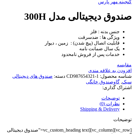
گنجینه مهر پارس
صندوق دیجیتالی مدل 300H
جنس بدنه : فلز
ویژگی ها : ضدسرقت
قابلیت اتصال (پیچ شدن) : زمین ، دیوار
یک سال ضمانت نامه
خدمات پس از فروش نامحدود
مقايسه
افزودن به علاقه مندی
شناسه محصول:
CD987654321-1
دسته:
صندوق های دیجیتالی
سبک
,
گاوصندوق خانگی
اشتراک گذاری:
توضیحات
نظرات (0)
Shipping & Delivery
توضیحات
[vc_row][vc_column][vc_custom_heading text=”صندوق دیجیتالی