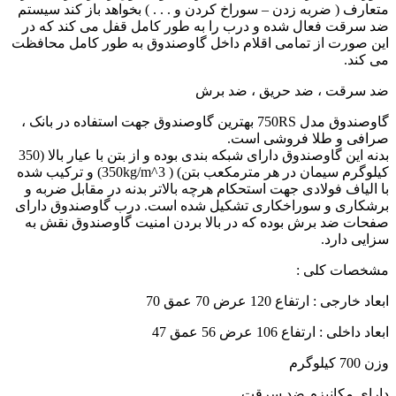
متعارف ( ضربه زدن – سوراخ کردن و . . . ) بخواهد باز کند سیستم
ضد سرقت فعال شده و درب را به طور کامل قفل می کند که در
این صورت از تمامی اقلام داخل گاوصندوق به طور کامل محافظت
می کند.
ضد سرقت ، ضد حریق ، ضد برش
گاوصندوق مدل 750RS بهترین گاوصندوق جهت استفاده در بانک ،
صرافی و طلا فروشی است.
بدنه این گاوصندوق دارای شبکه بندی بوده و از بتن با عیار بالا (350
کیلوگرم سیمان در هر مترمکعب بتن) ( 350kg/m^3) و ترکیب شده
با الیاف فولادی جهت استحکام هرچه بالاتر بدنه در مقابل ضربه و
برشکاری و سوراخکاری تشکیل شده است. درب گاوصندوق دارای
صفحات ضد برش بوده که در بالا بردن امنیت گاوصندوق نقش به
سزایی دارد.
مشخصات کلی :
ابعاد خارجی : ارتفاع 120 عرض 70 عمق 70
ابعاد داخلی : ارتفاع 106 عرض 56 عمق 47
وزن 700 کیلوگرم
دارای مکانیزم ضد سرقت