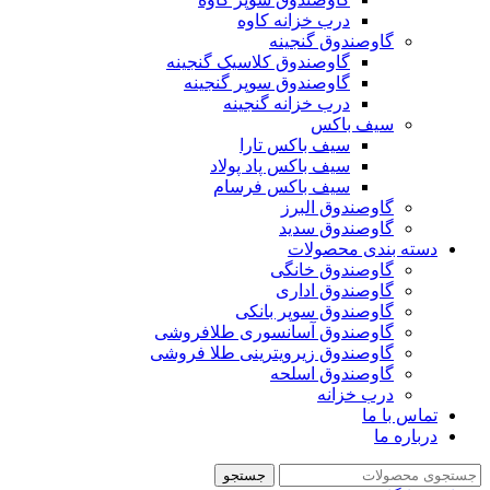
درب خزانه کاوه
گاوصندوق گنجینه
گاوصندوق کلاسیک گنجینه
گاوصندوق سوپر گنجینه
درب خزانه گنجینه
سیف باکس
سیف باکس تارا
سیف باکس پاد پولاد
سیف باکس فرسام
گاوصندوق البرز
گاوصندوق سدید
دسته بندی محصولات
گاوصندوق خانگی
گاوصندوق اداری
گاوصندوق سوپر بانکی
گاوصندوق آسانسوری طلافروشی
گاوصندوق زیرویترینی طلا فروشی
گاوصندوق اسلحه
درب خزانه
تماس با ما
درباره ما
جستجو