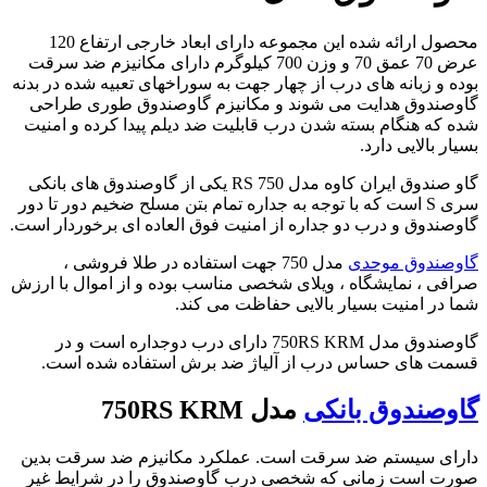
محصول ارائه شده این مجموعه دارای ابعاد خارجی ارتفاع 120
عرض 70 عمق 70 و وزن 700 کیلوگرم دارای مکانیزم ضد سرقت
بوده و زبانه های درب از چهار جهت به سوراخهای تعبیه شده در بدنه
گاوصندوق هدایت می شوند و مکانیزم گاوصندوق طوری طراحی
شده که هنگام بسته شدن درب قابلیت ضد دیلم پیدا کرده و امنیت
بسیار بالایی دارد.
گاو صندوق ایران کاوه مدل 750 RS یکی از گاوصندوق های بانکی
سری S است که با توجه به جداره تمام بتن مسلح ضخیم دور تا دور
گاوصندوق و درب دو جداره از امنیت فوق العاده ای برخوردار است.
گاوصندوق موحدی
مدل 750 جهت استفاده در طلا فروشی ،
صرافی ، نمایشگاه ، ویلای شخصی مناسب بوده و از اموال با ارزش
شما در امنیت بسیار بالایی حفاظت می کند.
گاوصندوق مدل 750RS KRM دارای درب دوجداره است و در
قسمت های حساس درب از آلیاژ ضد برش استفاده شده است.
گاوصندوق بانکی
مدل 750RS KRM
دارای سیستم ضد سرقت است. عملکرد مکانیزم ضد سرقت بدین
صورت است زمانی که شخصی درب گاوصندوق را در شرایط غیر