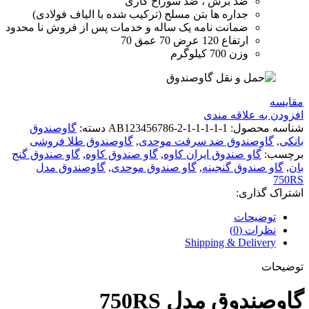
ضد برش ، ضد سوراخ کاری
جداره ها بتن مسلح (ترکیب شده با الیاف فولادی)
ضمانت نامه یک ساله و خدمات پس از فروش نا محدود
ارتفاع 120 عرض 70 عمق 70
وزن 700 کیلوگرم
مقايسه
افزودن به علاقه مندی
شناسه محصول:
AB123456786-2-1-1-1-1-1
دسته:
گاوصندوق
بانکی
,
گاوصندوق ضد سرقت موحدی
,
گاوصندوق طلا فروشی
برچسب:
گاو صندوق ایران کاوه
,
گاو صندوق کاوه
,
گاو صندوق گنج
بان
,
گاو صندوق گنجینه
,
گاو صندوق موحدی
,
گاوصندوق مدل
750RS
اشتراک گذاری:
توضیحات
نظرات (0)
Shipping & Delivery
توضیحات
گاوصندوق مدل 750RS