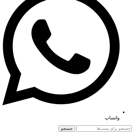
واتساپ
جستجو