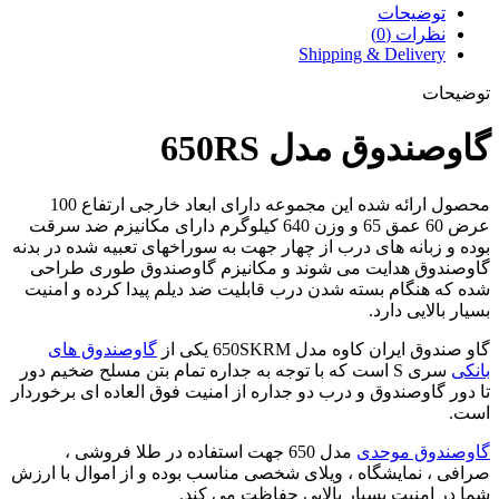
توضیحات
نظرات (0)
Shipping & Delivery
توضیحات
گاوصندوق مدل 650RS
محصول ارائه شده این مجموعه دارای ابعاد خارجی ارتفاع 100
عرض 60 عمق 65 و وزن 640 کیلوگرم دارای مکانیزم ضد سرقت
بوده و زبانه های درب از چهار جهت به سوراخهای تعبیه شده در بدنه
گاوصندوق هدایت می شوند و مکانیزم گاوصندوق طوری طراحی
شده که هنگام بسته شدن درب قابلیت ضد دیلم پیدا کرده و امنیت
بسیار بالایی دارد.
گاو صندوق ایران کاوه مدل 650SKRM یکی از
گاوصندوق های
بانکی
سری S است که با توجه به جداره تمام بتن مسلح ضخیم دور
تا دور گاوصندوق و درب دو جداره از امنیت فوق العاده ای برخوردار
است.
گاوصندوق موحدی
مدل 650 جهت استفاده در طلا فروشی ،
صرافی ، نمایشگاه ، ویلای شخصی مناسب بوده و از اموال با ارزش
شما در امنیت بسیار بالایی حفاظت می کند.