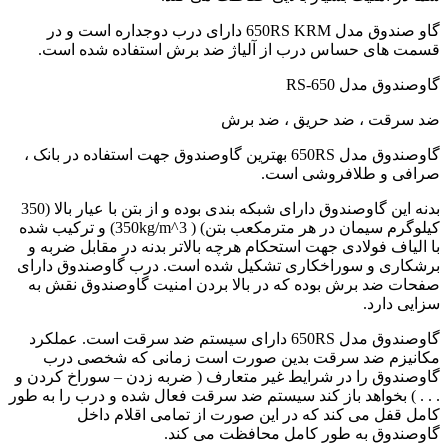
گاو صندوق مدل 650RS KRM دارای درب دوجداره است و در
قسمت های حساس درب از آلیاژ ضد برش استفاده شده است.
گاوصندوق مدل 650-RS
ضد سرقت ، ضد حریق ، ضد برش
گاوصندوق مدل 650RS بهترین گاوصندوق جهت استفاده در بانک ،
صرافی و طلافروشی است.
بدنه این گاوصندوق دارای شبکه بندی بوده و از بتن با عیار بالا (350
کیلوگرم سیمان در هر مترمکعب بتن) ( 350kg/m^3) و ترکیب شده
با الیاف فولادی جهت استحکام هرچه بالاتر بدنه در مقابل ضربه و
برشکاری و سوراخکاری تشکیل شده است. درب گاوصندوق دارای
صفحات ضد برش بوده که در بالا بردن امنیت گاوصندوق نقش به
سزایی دارد.
گاوصندوق مدل 650RS دارای سیستم ضد سرقت است. عملکرد
مکانیزم ضد سرقت بدین صورت است زمانی که شخصی درب
گاوصندوق را در شرایط غیر متعارف ( ضربه زدن – سوراخ کردن و
. . . ) بخواهد باز کند سیستم ضد سرقت فعال شده و درب را به طور
کامل قفل می کند که در این صورت از تمامی اقلام داخل
گاوصندوق به طور کامل محافظت می کند.