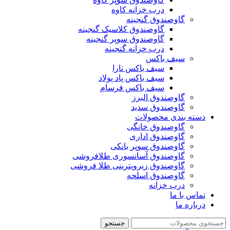
درب خزانه کاوه
گاوصندوق گنجینه
گاوصندوق کلاسیک گنجینه
گاوصندوق سوپر گنجینه
درب خزانه گنجینه
سیف باکس
سیف باکس تارا
سیف باکس پاد پولاد
سیف باکس فرسام
گاوصندوق البرز
گاوصندوق سدید
دسته بندی محصولات
گاوصندوق خانگی
گاوصندوق اداری
گاوصندوق سوپر بانکی
گاوصندوق آسانسوری طلافروشی
گاوصندوق زیرویترینی طلا فروشی
گاوصندوق اسلحه
درب خزانه
تماس با ما
درباره ما
جستجو