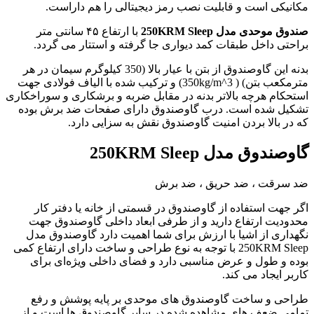
مکانیکی است و قابلیت نصب رمز دیجیتالی را هم داراست.
صندوق موحدی مدل 250KRM Sleep
با ارتفاع ۴۵ سانتی متر
براحتی داخل طبقات کمد دیواری جا گرفته و استتار می گردد.
بدنه این گاوصندوق از بتن با عیار بالا (350 کیلوگرم سیمان در هر
مترمکعب بتن) ( 350kg/m^3) و ترکیب شده با الیاف فولادی جهت
استحکام هرچه بالاتر بدنه در مقابل ضربه و برشکاری و سوراخکاری
تشکیل شده است. درب گاوصندوق دارای صفحات ضد برش بوده
که در بالا بردن امنیت گاوصندوق نقش به سزایی دارد.
گاوصندوق مدل 250KRM Sleep
ضد سرقت ، ضد حریق ، ضد برش
اگر جهت استفاده از گاوصندوق در قسمتی از خانه یا دفتر کار
محدودیت ارتفاع دارید و از طرفی ابعاد داخلی گاوصندوق جهت
نگهداری از اشیا با ارزش برای شما اهمیت دارد گاوصندوق مدل
250KRM Sleep با توجه به نوع طراحی و ساخت دارای ارتفاع کمی
بوده و طول و عرض مناسبی دارد و فضای داخلی ویژه‌ای برای
کاربر ایجاد می کند.
طراحی و ساخت گاوصندوق های موحدی بر پایه پوشش و رفع
تمامی ضعف های مشاهده شده در سایر گاوصندوق ها است و از