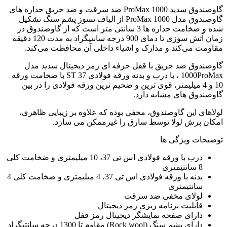
گاوصندوق سدید 1000 ProMax ضد سرقت و ضد حریق جداره های
گاوصندوق مدل 1000 ProMax از الیاف نسوز پشم سنگ تشکیل
شده و ضخامت جداره ها 3 سانتی متر است که از گاوصندوق در
زمان آتش سوزی تا دمای 900 درجه سانتیگراد به مدت 120 دقیقه
مقاومت می‌کند و مدارک و اشیاء داخلی آن محافظت می‌کند.
گاوصندوق ضد حریق با قفل حرفه ای رمز دیجیتال سدید مدل
1000ProMax ، با درب و بدنه ورقه فولادی ST 37 با ضخامت ورقه
10 و 4 میلیمتر، قوی ترین و ضخیم ترین ورقه فولادی را در بین
گاوصندوق های مشابه دارد.
لولاهای این گاوصندوق، مخفی بوده که علاوه بر زیبایی ظاهری،
امکان برش لولا توسط سارق را غیرممکن می سازد.
توضیحات ویژگی ها
درب با ورقه فولادی اس تی 37، 10 میلیمتری و ضخامت کلی
8 سانتیمتری
بدنه با ورقه فولادی اس تی 37، 4 میلیمتری و ضخامت کلی 4
سانتیمتری
لولای مخفی ضد سرقت
قابلیت برنامه ریزی رمز دیجیتال
دارای صفحه نمایشگر دیجیتال رمز قفل
دارای پشم سنگ (Rock wool) مقاوم تا 1300 درجه سانتیگراد