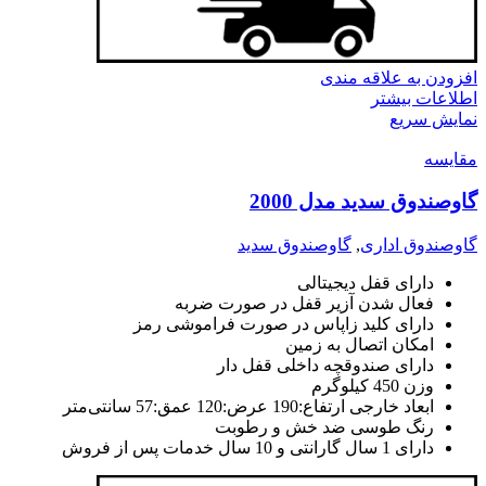
افزودن به علاقه مندی
اطلاعات بیشتر
نمایش سریع
مقايسه
گاوصندوق سدید مدل 2000
گاوصندوق اداری
,
گاوصندوق سدید
دارای قفل دیجیتالی
فعال شدن آزیر قفل در صورت ضربه
دارای کلید زاپاس در صورت فراموشی رمز
امکان اتصال به زمین
دارای صندوقچه داخلی قفل دار
وزن 450 کیلوگرم
ابعاد خارجی ارتفاع:190 عرض:120 عمق:57 سانتی‌متر
رنگ طوسی ضد خش و رطوبت
دارای 1 سال گارانتی و 10 سال خدمات پس از فروش