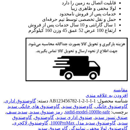
قابلیت اتصال به زمین را دارد
لولا مخفی و ظاهری زیبا
خدمات پس از فروش نامحدود
حمل و نقل تخصصی توسط تیم حرفه‌ای
1 سال گارانتی و 10 سال خدمات پس از فروش
ارتفاع 100 عرض 52 عمق 45 وزن 160 کیلوگرم
مقايسه
افزودن به علاقه مندی
شناسه محصول:
AB123456782-1-2-1-1-1
دسته:
گاوصندوق اداری
,
گاوصندوق خانگی
,
گاوصندوق سدید
,
گاوصندوق های خانگی سدید
برچسب:
sadid-model-1000le-safe
,
رمز صندوق سدید
,
سدید سیف
,
صندق نسوز سدید
,
صندوق اداری سدید
,
گاوصندوق
,
گاوصندوق
سدید
,
گاوصندوق سدید مدل 1000ProMax
,
گاوصندوق لاکچری
,
گاوصندوق لولا مخفی
,
نمایندگی گاو صدوق سدید