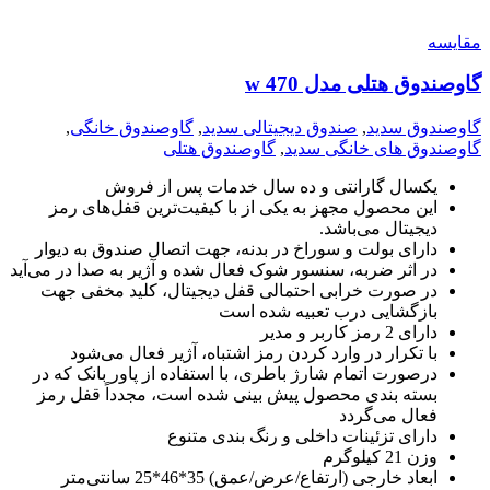
مقايسه
گاوصندوق هتلی مدل w 470
گاوصندوق سدید
,
صندوق دیجیتالی سدید
,
گاوصندوق خانگی
,
گاوصندوق های خانگی سدید
,
گاوصندوق هتلی
یکسال گارانتی و ده سال خدمات پس از فروش
این محصول مجهز به یکی از با کیفیت‌ترین قفل‌های رمز
دیجیتال می‌باشد.
دارای بولت و سوراخ در بدنه، جهت اتصال صندوق به دیوار
در اثر ضربه، سنسور شوک فعال شده و آژیر به صدا در می‌آید
در صورت خرابی احتمالی قفل دیجیتال، کلید مخفی جهت
بازگشایی درب تعبیه شده است
دارای 2 رمز کاربر و مدیر
با تکرار در وارد کردن رمز اشتباه، آژیر فعال می‌شود
درصورت اتمام شارژ باطری، با استفاده از پاور بانک که در
بسته بندی محصول پیش بینی شده است، مجدداً قفل رمز
فعال می‌گردد
دارای تزئینات داخلی و رنگ بندی متنوع
وزن 21 کیلوگرم
ابعاد خارجی (ارتفاع/عرض/عمق) 35*46*25 سانتی‌متر