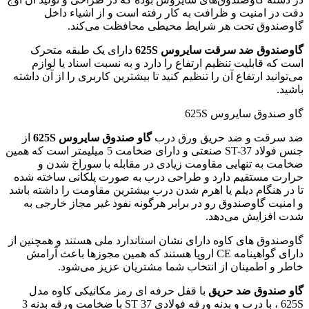
دقت در امنیت و ظرافت به کار رفته است و از اشیاء داخل
گاوصندوق تحت هر شرایط محیطی محافظت می‌کند.
گاوصندوق ضد سرقت سایروس 625S
دارای یک طبقه متحرک
است که قابلیت تنظیم ارتفاع را دارد و به نسبت اسناد یا لوازم
می‌توانید ارتفاع آن را تنظیم کنید تا بیشترین کاربری را از آن داشته
باشید.
گاو صندوق سایروس 625S
ضد سرقت و ضد حریق ورق درب
گاو صندوق سایروس 625S
از
جنس فولاد ST-37 صنعتی و دارای ضخامت 5 میلیمتر است که همین
ضخامت به تنهایی مقاومت زیادی در مقابله با سوراخ شدن و
حرارت مستقیم دارد و طراحی درب به صورت پلکانی ساخته شده
تا در هنگام دیلم یا اهرم شدن درب بیشترین مقاومت را داشته باشد
و امنیت گاوصندوق رو در برابر هرگونه نفوذ غیر مجاز خارجی به
شدت افزایش می‌دهد.
گاوصندوق های کاوه دارای نشان استاندارد ملی هستند و همچنین از
دارای گواهینامه CE اروپا هستند که همین مجوزها باعث آرامش
خاطر و اطمینان از انتخاب شما مشتریان عزیز می‌شود.
گاو صندوق ضد حریق
با قفل حرفه ای رمز مکانیکی کاوه مدل
625S ، با درب و بدنه ورقه فولادی ST 37 با ضخامت ورقه بدنه 3