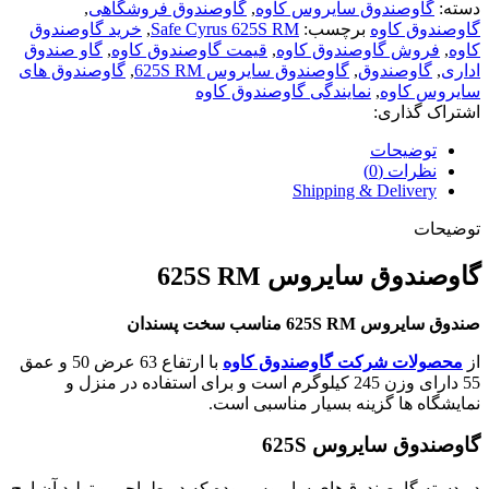
دسته:
گاوصندوق سایروس کاوه
,
گاوصندوق فروشگاهی
,
گاوصندوق کاوه
برچسب:
Safe Cyrus 625S RM
,
خرید گاوصندوق
کاوه
,
فروش گاوصندوق کاوه
,
قیمت گاوصندوق کاوه
,
گاو صندوق
اداری
,
گاوصندوق
,
گاوصندوق سایروس 625S RM
,
گاوصندوق های
سایروس کاوه
,
نمایندگی گاوصندوق کاوه
اشتراک گذاری:
توضیحات
نظرات (0)
Shipping & Delivery
توضیحات
گاوصندوق سایروس 625S RM
صندوق سایروس 625S RM مناسب سخت پسندان
از
محصولات شرکت گاوصندوق کاوه
با ارتفاع 63 عرض 50 و عمق
55 دارای وزن 245 کیلوگرم است و برای استفاده در منزل و
نمایشگاه ها گزینه بسیار مناسبی است.
گاوصندوق سایروس 625S
در دسته گاوصندوق‌های سایروس بوده که در طراحی و تولید آن اوج