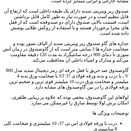
مشابه خارجی و ایرانی متمایز کرده است.
صندوق زیر ویترینی سدید دارای یک طبقه داخلی است که ارتفاع آن
قابل تنظیم است و در صورت نیاز به طور کامل قابل برداشتن
است، قسمت بالایی صندوق دارای دو صندوقچه است که از قفل
های مجزا برخوردار هستند و با استفاده از روکش طلایی پوشش
داده شده است.
جداره های گاو صندوق زیر ویترینی سدید از الیاف نسوز بوده و
ضخامت جداره ها 3 سانتی متر است که از گاوصندوق در زمان آتش
سوزی تا دمای 900 درجه سانتیگراد به مدت 120 دقیقه مقاومت
می‌کند و مدارک و اشیاء داخلی آن محافظت می‌کند.
گاوصندوق ضد حریق با قفل حرفه ای رمز دیجیتال سدید مدل 800
V ، با درب و بدنه ورقه فولادی ST 37 با ضخامت ورق بدنه 4
میلیمتر و ضخامت ورق درب 10 میلیمتر قوی ترین و ضخیم ترین
ورقه فولادی را در بین گاوصندوق های مشابه دارد.
لولاهای این گاوصندوق، مخفی بوده که علاوه بر زیبایی ظاهری،
امکان برش لولا توسط سارق را غیرممکن می سازد.
توضیحات ویژگی ها
درب با ورقه فولادی اس تی 37، 10 میلیمتری و ضخامت کلی
8 سانتیمتری