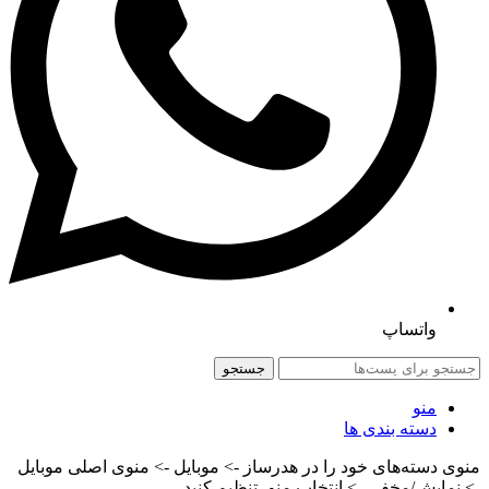
واتساپ
جستجو
منو
دسته بندی ها
منوی دسته‌های خود را در هدرساز -> موبایل -> منوی اصلی موبایل
-> نمایش/مخفی -> انتخاب منو، تنظیم کنید