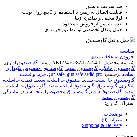
ضد سرقت و نسوز
قابلیت اتصال به زمین با استفاده از 3 پیچ رول بولت
لولا مخفی و ظاهری زیبا
خدمات پس از فروش نامحدود
حمل و نقل تخصصی توسط تیم حرفه‌ای
مقايسه
افزودن به علاقه مندی
شناسه محصول:
AB123456782-1-2-2-4-1
دسته:
گاوصندوق اداری
,
گاوصندوق خانگی
,
گاوصندوق سدید
,
گاوصندوق مخصوص نگهداری
اسلحه
برچسب:
gun safe sadid pro
,
gun safe
,
خرید و قیمت
گاوصندوق جا اسلحه سدید
,
صندوق جا اسلحه سدید
,
قیمت جااسلحه
شکاری
,
گاوصندوق
,
گاوصندوق اسلحه سدید
,
گاوصندوق جا اسلحه
سدید
,
گاوصندوق سدید
,
گاوصندوق مخصوص اسلحه سدید
,
نمایندگی
گاوصندوق سدید
اشتراک گذاری:
توضیحات
نظرات (0)
Shipping & Delivery
توضیحات