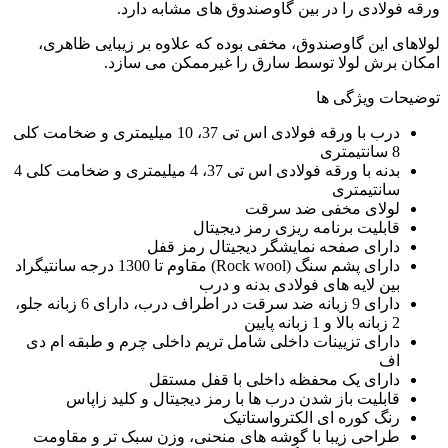
ورقه فولادی را در بین گاوصندوق های مشابه دارد.
لولاهای این گاوصندوق، مخفی بوده که علاوه بر زیبایی ظاهری،
امکان برش لولا توسط سارق را غیرممکن می سازد.
توضیحات ویژگی ها
درب با ورقه فولادی اس تی 37، 10 میلیمتری و ضخامت کلی
8 سانتیمتری
بدنه با ورقه فولادی اس تی 37، 4 میلیمتری و ضخامت کلی 4
سانتیمتری
لولای مخفی ضد سرقت
قابلیت برنامه ریزی رمز دیجیتال
دارای صفحه نمایشگر دیجیتال رمز قفل
دارای پشم سنگ (Rock wool) مقاوم تا 1300 درجه سانتیگراد
بین لایه های فولادی بدنه و درب
دارای 9 زبانه ضد سرقت در اطراف درب، دارای 6 زبانه جلو،
2 زبانه بالا و 1 زبانه پایین
دارای تزیینات داخلی شامل تریم داخلی چرم و طبقه ام دی
اف
دارای یک محفظه داخلی با قفل مستقل
قابلیت باز شدن درب ها با رمز دیجیتال و کلید زاپاس
رنگ کوره ای الکترواستاتیک
طراحی زیبا با گوشه های منحنی، وزن سبک تر و مقاومت