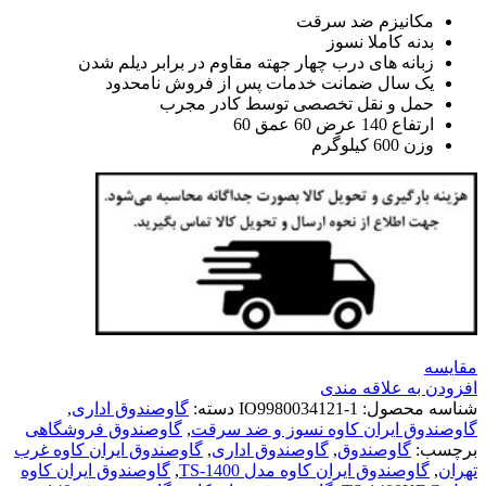
مکانیزم ضد سرقت
بدنه کاملا نسوز
زبانه های درب چهار جهته مقاوم در برابر دیلم شدن
یک سال ضمانت خدمات پس از فروش نامحدود
حمل و نقل تخصصی توسط کادر مجرب
ارتفاع 140 عرض 60 عمق 60
وزن 600 کیلوگرم
مقايسه
افزودن به علاقه مندی
شناسه محصول:
IO9980034121-1
دسته:
گاوصندوق اداری
,
گاوصندوق ایران کاوه نسوز و ضد سرقت
,
گاوصندوق فروشگاهی
برچسب:
گاوصندوق
,
گاوصندوق اداری
,
گاوصندوق ایران کاوه غرب
تهران
,
گاوصندوق ایران کاوه مدل TS-1400
,
گاوصندوق ایران کاوه