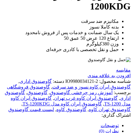
1200KDG
مکانیزم ضد سرقت
بدنه کاملا نسوز
یک سال ضمانت و خدمات پس از فروش نامحدود
ارتفاع 120 عرض 50 عمق 50
وزن 380کیلوگرم
حمل و نقل تخصصی با کادری حرفه‌ای
مقايسه
افزودن به علاقه مندی
شناسه محصول:
IO9980034121-2
دسته:
گاوصندوق اداری
,
گاوصندوق ایران کاوه نسوز و ضد سرقت
,
گاوصندوق فروشگاهی
برچسب:
آموزش رمز چرخشی گاوصندوق
,
گاوصندوق
,
گاوصندوق
اداری
,
گاوصندوق ایران کاوه غرب تهران
,
گاوصندوق ایران کاوه
مدل TS-1200
,
گاوصندوق ایران کاوه مدل TS-1200KDG
,
گاوصندوق تهران کاوه
,
گاوصندوق کاوه
,
لیست قیمت گاوصندوق
اشتراک گذاری:
توضیحات
نظرات (0)