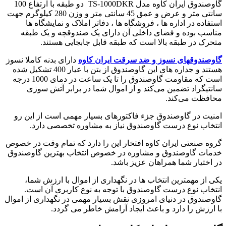
گاوصندوق ایران کاوه مدل TS-1000DKR دو طبقه با ارتفاع 100
سانتی متر و عرض و عمق 45 سانتی متر و وزن 280 کیلوگرم جهت
استفاده در اداره ها ، فروشگاه ها ، دفاتر املاک و نمایشگاه ها
مناسب بوده و فضای داخلی آن دارای یک صندوقچه و یک طبقه
متحرک در طبقه بالا است که طبقه‌ قابل جابجایی هستند.
گاوصندوقهای نسوز و ضد سرقت ایران کاوه
دارای بدنه کاملا نسوز
هستند و جداره های این گاوصندوق از بتن با عیار 400 تشکیل شده
است که مقاومت گاوصندوق را تا یک ساعت در دمای 1000 درجه
سانتیگراد تضمین می‌کند و از اموال شما در برابر آتش سوزی
محافظت می‌کند.
امنیت در گاوصندوق جزء فاکتورهای بسیار مهمی است از این رو
انتخاب نوع درست گاوصندوق نیاز به مشاوره تخصصی دارد.
گروه صنعتی ایران کاوه افتخار این را دارد که تمام وقت در خصوص
خدمات گاوصندوق و مشاوره در خصوص انتخاب بهترین گاوصندوق
در اختیار شما همراهان عزیز باشد.
یکی از مهمترین انتخاب ها در نگهداری از اموال با ارزش شما،
انتخاب نوع درست گاوصندوق با توجه به نوع کاربری آن است.
گاوصندوق در دنیای امروزی نقش بسیار مهمی در نگهداری از اموال
با ارزش را دارد و باعث ایجاد آرامش خاطر می گردد.