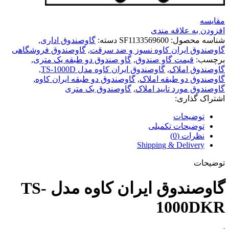
مقايسه
افزودن به علاقه مندی
شناسه محصول:
SF1133569600
دسته:
گاوصندوق اداری
,
گاوصندوق ایران کاوه نسوز و ضد سرقت
,
گاوصندوق فروشگاهی
برچسب:
قیمت گاو صندوق
,
گاو صندوق دو طبقه یک متری
,
گاوصندوق املاک
,
گاوصندوق ایران کاوه مدل TS-1000D
,
گاوصندوق دو طبقه املاک
,
گاوصندوق دو طبقه ایران کاوه
,
گاوصندوق مورد تایید املاک
,
گاوصندوق یک متری
اشتراک گذاری:
توضیحات
توضیحات تکمیلی
نظرات (0)
Shipping & Delivery
توضیحات
گاوصندوق ایران کاوه مدل TS-
1000DKR