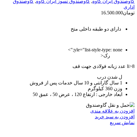
گاوصندوق ایران کاوه
,
گاوصندوق نسوز ایران کاوه
,
گاوصندوق
اداری
تومان
16.500.000
دارای دو طبقه داخلی متح
yle="list-style-type: none;">
رک<
li>8 عدد زبانه فولادی جهت قف
ل شدن درب
1 سال گارانتی و 10 سال خدمات پس از فروش
وزن 360 کیلوگرم
ابعاد خارجی : ارتفاع 120 ، عرض 50 ، عمق 50
افزودن به علاقه مندی
افزودن به سبد خرید
نمایش سریع