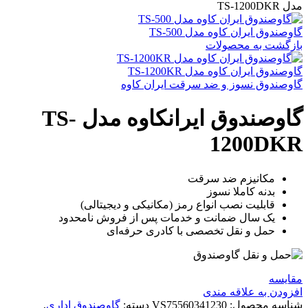
مدل TS-1200DKR
گاوصندوق ایران کاوه مدل TS-500
بازگشت به محصولات
گاوصندوق ایران کاوه مدل TS-1200KR
گاوصندوق نسوز و ضد سرقت ایران کاوه
گاوصندوق ایرانکاوه مدل TS-
1200DKR
مکانیزم ضد سرقت
بدنه کاملا نسوز
قابلیت نصب انواع رمز (مکانیکی و دیجیتالی)
یک سال ضمانت و خدمات پس از فروش نامحدود
حمل و نقل تخصصی با کادری حرفه‌ای
مقايسه
افزودن به علاقه مندی
شناسه محصول:
VS75560341230
دسته:
گاوصندوق اداری
,