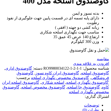
گاوصندوق اسلحه مدل 400
بدنه نسوز و ایمن
دارای پایه تسمه ای در قسمت پایین جهت جلوگیری از نفوذ
رطوبت
زبانه کشی دو جهته ( افقی )
مناسب جهت نگهداری اسلحه شکاری
ارتفاع 140 عرض 45 عمق 35
وزن 300 کیلوگرم
مقايسه
افزودن به علاقه مندی
شناسه محصول:
RO9980034122-1-2-1-1
دسته:
گاوصندوق اداری
,
گاوصندوق اسلحه
,
گاوصندوق ایران کاوه نسوز
,
گاوصندوق
فروشگاهی
,
گاوصندوق مخصوص نگهداری اسلحه
برچسب:
'گاوصندوق نگهداری اسلحه
,
اسلحه شکاری
,
گاوصندوق اسلحه ایران
کاوه
,
گاوصندوق جا اسلحه
,
گاوصندوق مخصوص اسلحه
,
گاوصندوق
مخصوص نگهداری اسلحه
اشتراک گذاری:
توضیحات
نظرات (0)