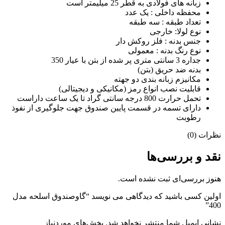
زبانه های فولادی به قطر 25 میلیمتر است
محفظه داخلی : یک عدد
تعداد طبقه : سه طبقه
نوع لولا: خارجی
جنس بدنه : فلز روکش دار
نوع رنگ بدنه : معمولی
جداره 3 سانتی متری پر شده از بتن با عیار 350
بدنه ضد حریق (بتن)
مکانیزم زبانه بندی دو جهته
قابلیت نصب انواع رمز (مکانیکی و دیجیتالی)
تحمل حرارت 800 درجه سانتی گراد تا یک ساعت داراست
دارای تسمه در قسمت پایین صندوق جهت جلوگیری از نفوذ
رطوبت
نظرات (0)
نقد و بررسی‌ها
هنوز بررسی‌ای ثبت نشده است.
اولین کسی باشید که دیدگاهی می نویسد “گاوصندوق اسلحه مدل
400”
نشانی ایمیل شما منتشر نخواهد شد.
بخش‌های موردنیاز