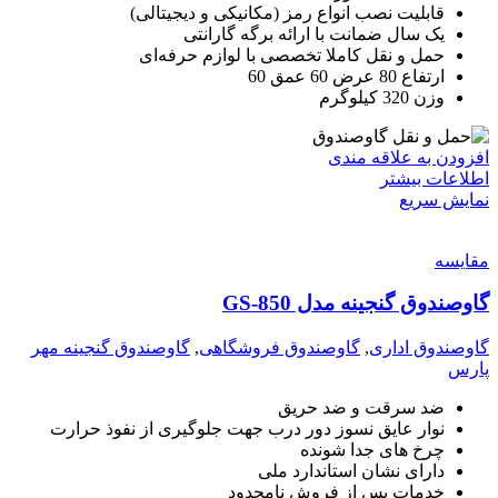
قابلیت نصب انواع رمز (مکانیکی و دیجیتالی)
یک سال ضمانت با ارائه برگه گارانتی
حمل و نقل کاملا تخصصی با لوازم حرفه‌ای
ارتفاع 80 عرض 60 عمق 60
وزن 320 کیلوگرم
افزودن به علاقه مندی
اطلاعات بیشتر
نمایش سریع
مقايسه
گاوصندوق گنجینه مدل GS-850
گاوصندوق اداری
,
گاوصندوق فروشگاهی
,
گاوصندوق گنجینه مهر
پارس
ضد سرقت و ضد حریق
نوار عایق نسوز دور درب جهت جلوگیری از نفوذ حرارت
چرخ های جدا شونده
دارای نشان استاندارد ملی
خدمات پس از فروش نامحدود