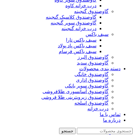
درب خزانه کاوه
گاوصندوق گنجینه
گاوصندوق کلاسیک گنجینه
گاوصندوق سوپر گنجینه
درب خزانه گنجینه
سیف باکس
سیف باکس تارا
سیف باکس پاد پولاد
سیف باکس فرسام
گاوصندوق البرز
گاوصندوق سدید
دسته بندی محصولات
گاوصندوق خانگی
گاوصندوق اداری
گاوصندوق سوپر بانکی
گاوصندوق آسانسوری طلافروشی
گاوصندوق زیرویترینی طلا فروشی
گاوصندوق اسلحه
درب خزانه
تماس با ما
درباره ما
جستجو