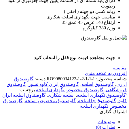
دارای پایه تسمه ای در قسمت پایین جهت جلوگیری از نفوذ
رطوبت
زبانه کشی دو جهته ( افقی )
مناسب جهت نگهداری اسلحه شکاری
ارتفاع 140 عرض 45 عمق 35
وزن 380 کیلوگرم
جهت مشاهده قیمت نوع قفل را انتخاب کنید
مقايسه
افزودن به علاقه مندی
شناسه محصول:
RO9980034122-1-2-1-1-1
دسته:
گاوصندوق
اداری
,
گاوصندوق اسلحه
,
گاوصندوق ایران کاوه نسوز
,
گاوصندوق
فروشگاهی
,
گاوصندوق مخصوص نگهداری اسلحه
برچسب:
'گاوصندوق نگهداری اسلحه
,
اسلحه شکاری
,
گاوصندوق اسلحه ایران
کاوه
,
گاوصندوق جا اسلحه
,
گاوصندوق مخصوص اسلحه
,
گاوصندوق
مخصوص نگهداری اسلحه
اشتراک گذاری:
توضیحات
نظرات (0)