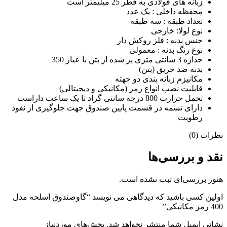
زبانه های فولادی به قطر 25 میلیمتر است
محفظه داخلی : یک عدد
تعداد طبقه : سه طبقه
نوع لولا: خارجی
جنس بدنه : فلز روکش دار
نوع رنگ بدنه : معمولی
جداره 3 سانتی متری پر شده از بتن با عیار 350
بدنه ضد حریق (بتن)
مکانیزم زبانه بندی دو جهته
قابلیت نصب انواع رمز (مکانیکی و دیجیتالی)
تحمل حرارت 800 درجه سانتی گراد تا یک ساعت داراست
دارای تسمه در قسمت پایین صندوق جهت جلوگیری از نفوذ
رطوبت
نظرات (0)
نقد و بررسی‌ها
هنوز بررسی‌ای ثبت نشده است.
اولین کسی باشید که دیدگاهی می نویسد “گاوصندوق اسلحه مدل
400 رمز مکانیکی”
نشانی ایمیل شما منتشر نخواهد شد.
بخش‌های موردنیاز