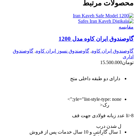
محصولات مرتبط
مقايسه
گاوصندوق ایران کاوه مدل 1200
گاوصندوق ایران کاوه
,
گاوصندوق نسوز ایران کاوه
,
گاوصندوق
اداری
تومان
15.500.000
دارای دو طبقه داخلی متح
yle="list-style-type: none;">
رک<
li>8 عدد زبانه فولادی جهت قف
ل شدن درب
1 سال گارانتی و 10 سال خدمات پس از فروش