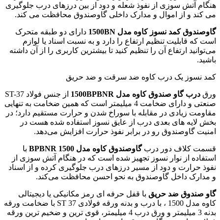
هنگام آتش سوزی از نفوذ شعله و دود از بین درزهای درب جلوگیری
می کند و از اموال و مدارک داخلی گاوصندوق محافظت می کند.
گاوصندوق کمد نسوز کاوه مدل 1500BN
دارای دو طبقه متحرک
است که قابلیت تنظیم ارتفاع را دارد و به نسبت اسناد یا لوازم
می‌توانید ارتفاع آن را تنظیم کنید تا بیشترین کاربری را از آن داشته
باشید.
کمد نسوز یک درب کاوه ضد سرقت و ضد حریق
ورق
درب گاو صندوق کاوه مدل 1500BPBNR
از جنس فولاد ST-37
صنعتی و دارای ضخامت 4 میلیمتر است که همین ضخامت به تنهایی
مقاومت زیادی در مقابله با سوراخ شدن و حرارت مستقیم دارد؛ در
بخش لایه های بعدی درب از عایق نسوز استفاده شده هست در
امنیت گاوصندوق رو در برابر نفوذ حرارت افزایش می‌دهد.
قسمت کلاف دور درب
گاوصندوق کاوه مدل 1500 BPBNR
با
استفاده از نوار نسوز تجهیز شده است که در هنگام آتش سوزی از
نفوذ حرارت و دود از مسیر درزهای درب جلوگیری کرده و از اسناد
و مدارک داخل گاوصندوق به نحو احسن محافظت می‌کند.
گاو صندوق ضد حریق
با قفل حرفه ای رمز مکانیکی یا دیجیتالی
کاوه مدل 1500 ، با درب و بدنه ورقه فولادی ST 37 با ضخامت ورقه
بدنه 3 میلیمتر و ورق درب 4 میلیمتر، قوی ترین و ضخیم ترین ورقه