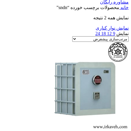
مشاوره رایگان
خانه
محصولات برچسب خورده “sndn”
نمایش همه 2 نتیجه
نمایش نوار کناری
نمایش
9
12
18
24