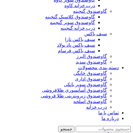
درب خزانه کاوه
گاوصندوق گنجینه
گاوصندوق کلاسیک گنجینه
گاوصندوق سوپر گنجینه
درب خزانه گنجینه
سیف باکس
سیف باکس تارا
سیف باکس پاد پولاد
سیف باکس فرسام
گاوصندوق البرز
گاوصندوق سدید
دسته بندی محصولات
گاوصندوق خانگی
گاوصندوق اداری
گاوصندوق سوپر بانکی
گاوصندوق آسانسوری طلافروشی
گاوصندوق زیرویترینی طلا فروشی
گاوصندوق اسلحه
درب خزانه
تماس با ما
درباره ما
جستجو