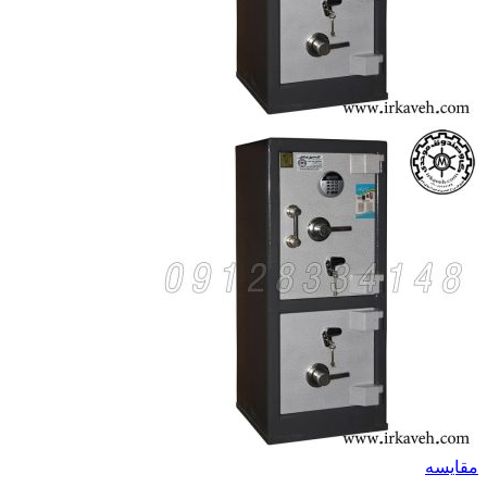
مقايسه