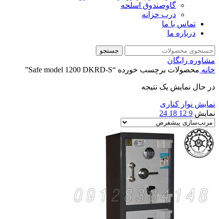
گاوصندوق اسلحه
درب خزانه
تماس با ما
درباره ما
جستجو
مشاوره رایگان
خانه
محصولات برچسب خورده “Safe model 1200 DKRD-S”
در حال نمایش یک نتیجه
نمایش نوار کناری
نمایش
9
12
18
24