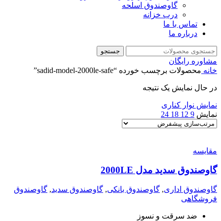
گاوصندوق اسلحه
درب خزانه
تماس با ما
درباره ما
جستجو
مشاوره رایگان
خانه
محصولات برچسب خورده “sadid-model-2000le-safe”
در حال نمایش یک نتیجه
نمایش نوار کناری
نمایش
9
12
18
24
مقايسه
گاوصندوق سدید مدل 2000LE
گاوصندوق اداری
,
گاوصندوق بانکی
,
گاوصندوق سدید
,
گاوصندوق
فروشگاهی
ضد سرقت و نسوز