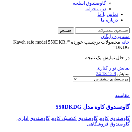
گاوصندوق اسلحه
درب خزانه
تماس با ما
درباره ما
جستجو
مشاوره رایگان
خانه
محصولات برچسب خورده “Kaveh safe model 550DKR /
DKDG”
در حال نمایش یک نتیجه
نمایش نوار کناری
نمایش
9
12
18
24
مقايسه
گاوصندوق کاوه مدل 550DKDG
گاوصندوق کاوه
,
گاوصندوق کلاسیک کاوه
,
گاوصندوق اداری
,
گاوصندوق فروشگاهی