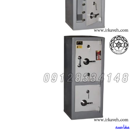
مقايسه