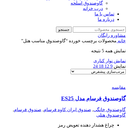
گاوصندوق اسلحه
درب خزانه
تماس با ما
درباره ما
جستجو
مشاوره رایگان
خانه
محصولات برچسب خورده “گاوصندوق مناسب هتل”
نمایش همه 5 نتیجه
نمایش نوار کناری
نمایش
9
12
18
24
مقايسه
گاوصندوق فرسام مدل ES25
گاوصندوق خانگی
,
صندوق ایران کاوه فرسام
,
صندوق فرسام
,
گاوصندوق هتلی
چراغ هشدار دهنده تعویض رمز