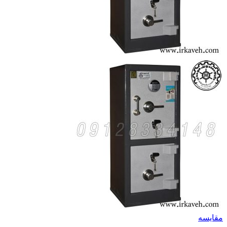
مقايسه