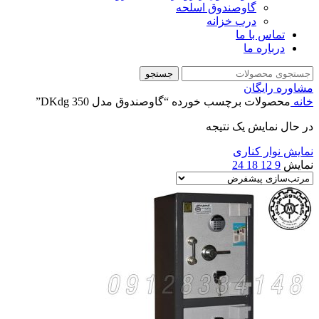
گاوصندوق اسلحه
درب خزانه
تماس با ما
درباره ما
جستجو
مشاوره رایگان
خانه
محصولات برچسب خورده “گاوصندوق مدل 350 DKdg”
در حال نمایش یک نتیجه
نمایش نوار کناری
نمایش
9
12
18
24