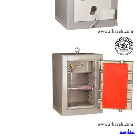
مقايسه