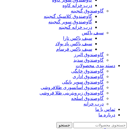
درب خزانه کاوه
گاوصندوق گنجینه
گاوصندوق کلاسیک گنجینه
گاوصندوق سوپر گنجینه
درب خزانه گنجینه
سیف باکس
سیف باکس تارا
سیف باکس پاد پولاد
سیف باکس فرسام
گاوصندوق البرز
گاوصندوق سدید
دسته بندی محصولات
گاوصندوق خانگی
گاوصندوق اداری
گاوصندوق سوپر بانکی
گاوصندوق آسانسوری طلافروشی
گاوصندوق زیرویترینی طلا فروشی
گاوصندوق اسلحه
درب خزانه
تماس با ما
درباره ما
جستجو