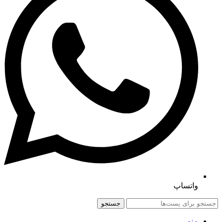
واتساپ
جستجو
منو