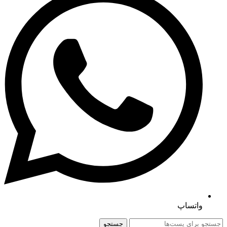
واتساپ
جستجو