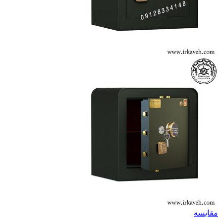
مقايسه