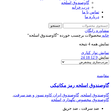
گاوصندوق اسلحه
درب خزانه
تماس با ما
درباره ما
جستجو
مشاوره رایگان
خانه
محصولات برچسب خورده “گاوصندوق اسلحه”
نمایش همه 4 نتیجه
نمایش نوار کناری
نمایش
9
12
18
24
مقايسه
گاوصندوق اسلحه رمز مکانیکی
گاوصندوق اسلحه
,
گاوصندوق ایران کاوه نسوز و ضد سرقت
,
گاوصندوق مخصوص نگهداری اسلحه
ضد سرقت ، ضد حریق