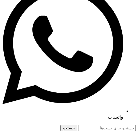
واتساپ
جستجو