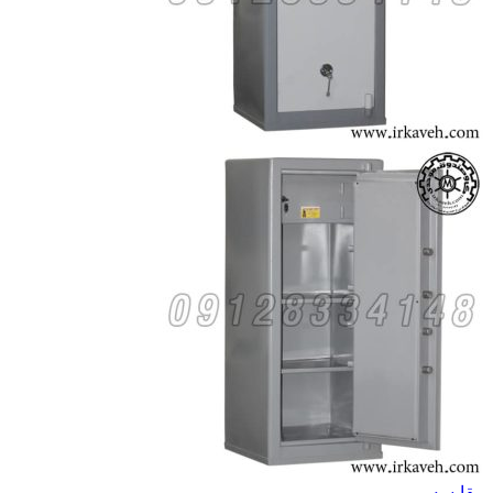
مقايسه