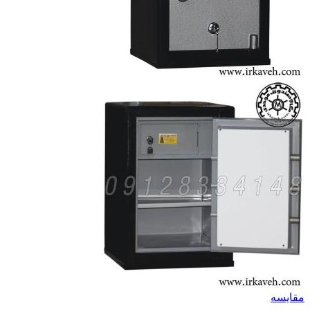
مقايسه