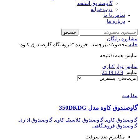
گاوصندوق اسلحه
درب خزانه
تماس با ما
درباره ما
جستجو
مشاوره رایگان
خانه
محصولات برچسب خورده “فروشگاه گاوصندوق کاوه”
نمایش همه 6 نتیجه
نمایش نوار کناری
نمایش
9
12
18
24
مقايسه
گاوصندوق کاوه مدل 350DKDG
گاوصندوق کاوه
,
گاوصندوق کلاسیک کاوه
,
گاوصندوق اداری
,
گاوصندوق فروشگاهی
مکانیزم ضد سرقت