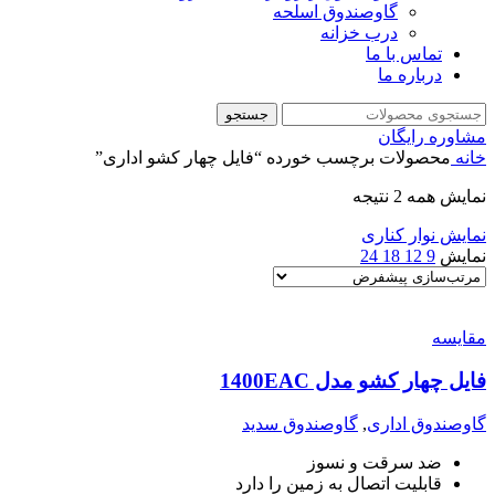
گاوصندوق اسلحه
درب خزانه
تماس با ما
درباره ما
جستجو
مشاوره رایگان
خانه
محصولات برچسب خورده “فایل چهار کشو اداری”
نمایش همه 2 نتیجه
نمایش نوار کناری
نمایش
9
12
18
24
مقايسه
فایل چهار کشو مدل 1400EAC
گاوصندوق اداری
,
گاوصندوق سدید
ضد سرقت و نسوز
قابلیت اتصال به زمین را دارد