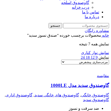
گاوصندوق اسلحه
درب خزانه
تماس با ما
درباره ما
جستجو
مشاوره رایگان
خانه
محصولات برچسب خورده “صندق نسوز سدید”
نمایش همه 7 نتیجه
نمایش نوار کناری
نمایش
9
12
18
24
مقايسه
گاوصندوق سدید مدل 1000LE
گاوصندوق خانگی
,
گاوصندوق های خانگی سدید
,
گاوصندوق اداری
,
گاوصندوق سدید
ضد سرقت و نسوز