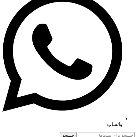
واتساپ
جستجو