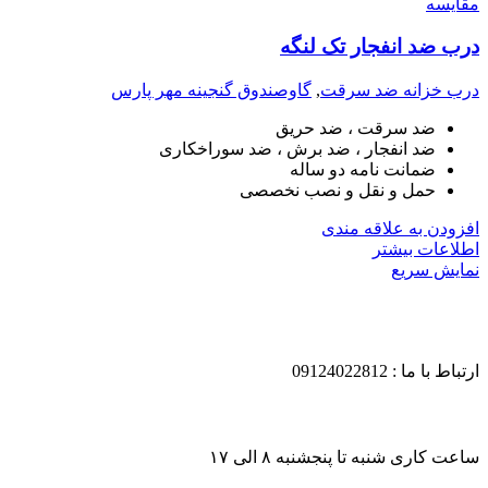
مقايسه
درب ضد انفجار تک لنگه
درب خزانه ضد سرقت
,
گاوصندوق گنجینه مهر پارس
ضد سرقت ، ضد حریق
ضد انفجار ، ضد برش ، ضد سوراخکاری
ضمانت نامه دو ساله
حمل و نقل و نصب نخصصی
افزودن به علاقه مندی
اطلاعات بیشتر
نمایش سریع
ارتباط با ما : 09124022812
ساعت کاری شنبه تا پنجشنبه ۸ الی ۱۷