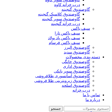
درب خزانه کاوه
گاوصندوق گنجینه
گاوصندوق کلاسیک گنجینه
گاوصندوق سوپر گنجینه
درب خزانه گنجینه
سیف باکس
سیف باکس تارا
سیف باکس پاد پولاد
سیف باکس فرسام
گاوصندوق البرز
گاوصندوق سدید
دسته بندی محصولات
گاوصندوق خانگی
گاوصندوق اداری
گاوصندوق سوپر بانکی
گاوصندوق آسانسوری طلافروشی
گاوصندوق زیرویترینی طلا فروشی
گاوصندوق اسلحه
درب خزانه
تماس با ما
درباره ما
جستجو