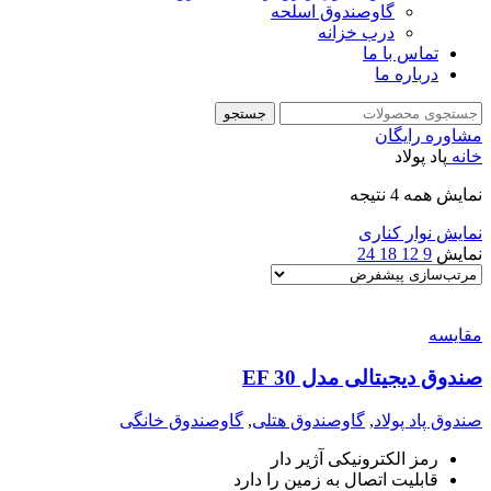
گاوصندوق اسلحه
درب خزانه
تماس با ما
درباره ما
جستجو
مشاوره رایگان
خانه
پاد پولاد
نمایش همه 4 نتیجه
نمایش نوار کناری
نمایش
9
12
18
24
مقايسه
صندوق دیجیتالی مدل EF 30
صندوق پاد پولاد
,
گاوصندوق هتلی
,
گاوصندوق خانگی
رمز الکترونیکی آژیر دار
قابلیت اتصال به زمین را دارد