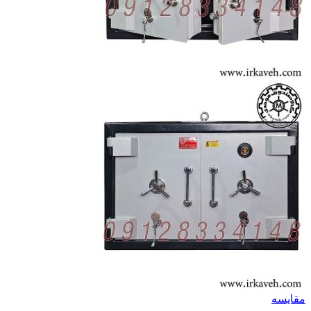
مقايسه