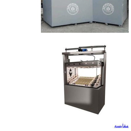
مقايسه