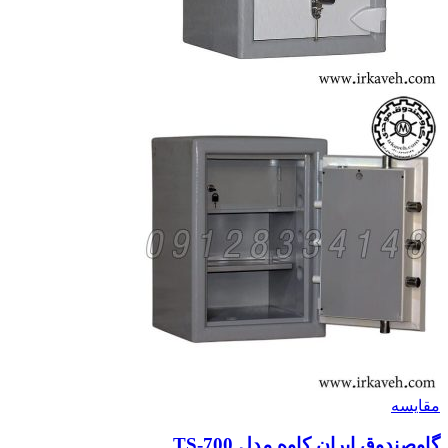
مقايسه
گاوصندوق ایران کاوه مدل TS-700